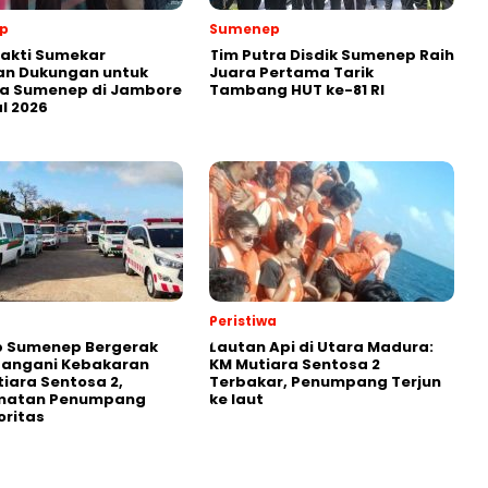
p
Sumenep
akti Sumekar
Tim Putra Disdik Sumenep Raih
an Dukungan untuk
Juara Pertama Tarik
a Sumenep di Jambore
Tambang HUT ke-81 RI
l 2026
Peristiwa
 Sumenep Bergerak
Lautan Api di Utara Madura:
Tangani Kebakaran
KM Mutiara Sentosa 2
iara Sentosa 2,
Terbakar, Penumpang Terjun
matan Penumpang
ke laut
oritas