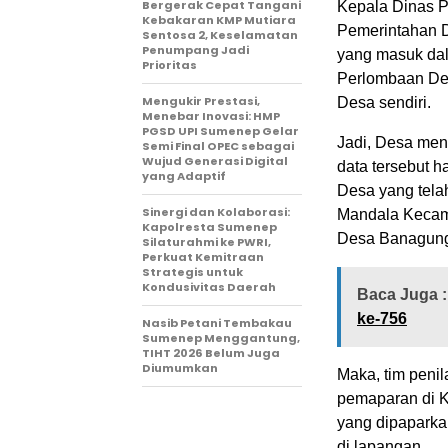
Bergerak Cepat Tangani
Kepala Dinas P
Kebakaran KMP Mutiara
Pemerintahan D
Sentosa 2, Keselamatan
Penumpang Jadi
yang masuk dal
Prioritas
Perlombaan Desa
Mengukir Prestasi,
Desa sendiri.
Menebar Inovasi: HMP
PGSD UPI Sumenep Gelar
Jadi, Desa meni
Semi Final OPEC sebagai
Wujud Generasi Digital
data tersebut 
yang Adaptif
Desa yang telah
Sinergi dan Kolaborasi:
Mandala Kecam
Kapolresta Sumenep
Desa Banagung 
Silaturahmi ke PWRI,
Perkuat Kemitraan
Strategis untuk
Kondusivitas Daerah
Baca Juga :
ke-756
Nasib Petani Tembakau
Sumenep Menggantung,
TIHT 2026 Belum Juga
Diumumkan
Maka, tim peni
pemaparan di K
yang dipaparka
di lapangan.