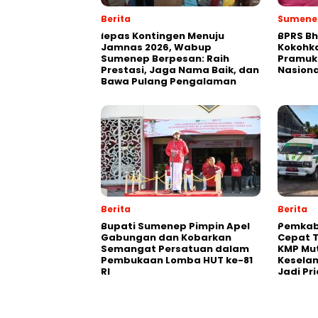
Berita
Sumene
lepas Kontingen Menuju
BPRS Bh
Jamnas 2026, Wabup
Kokohk
Sumenep Berpesan: Raih
Pramuk
Prestasi, Jaga Nama Baik, dan
Nasiona
Bawa Pulang Pengalaman
Berita
Berita
Bupati Sumenep Pimpin Apel
Pemkab
Gabungan dan Kobarkan
Cepat 
Semangat Persatuan dalam
KMP Mut
Pembukaan Lomba HUT ke-81
Kesela
RI
Jadi Pri