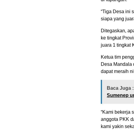
“Tiga Desa ini 
siapa yang juara
Ditegaskan, ap
ke tingkat Prov
juara 1 tingkat
Ketua tim peng
Desa Mandala da
dapat meraih nil
Baca Juga :
Sumenep unt
“Kami bekerja 
anggota PKK da
kami yakin seka