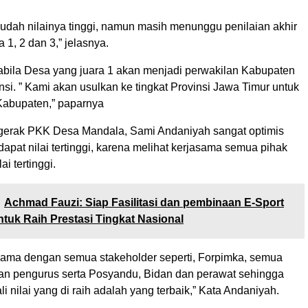
sudah nilainya tinggi, namun masih menunggu penilaian akhir
 1, 2 dan 3,” jelasnya.
abila Desa yang juara 1 akan menjadi perwakilan Kabupaten
insi. ” Kami akan usulkan ke tingkat Provinsi Jawa Timur untuk
 Kabupaten,” paparnya
gerak PKK Desa Mandala, Sami Andaniyah sangat optimis
pat nilai tertinggi, karena melihat kerjasama semua pihak
ai tertinggi.
Achmad Fauzi: Siap Fasilitasi dan pembinaan E-Sport
uk Raih Prestasi Tingkat Nasional
sama dengan semua stakeholder seperti, Forpimka, semua
n pengurus serta Posyandu, Bidan dan perawat sehingga
li nilai yang di raih adalah yang terbaik,” Kata Andaniyah.