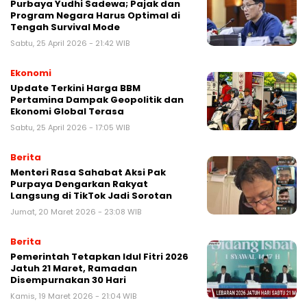
Purbaya Yudhi Sadewa; Pajak dan
Program Negara Harus Optimal di
Tengah Survival Mode
Sabtu, 25 April 2026 - 21:42 WIB
Ekonomi
Update Terkini Harga BBM
Pertamina Dampak Geopolitik dan
Ekonomi Global Terasa
Sabtu, 25 April 2026 - 17:05 WIB
Berita
Menteri Rasa Sahabat Aksi Pak
Purpaya Dengarkan Rakyat
Langsung di TikTok Jadi Sorotan
Jumat, 20 Maret 2026 - 23:08 WIB
Berita
Pemerintah Tetapkan Idul Fitri 2026
Jatuh 21 Maret, Ramadan
Disempurnakan 30 Hari
Kamis, 19 Maret 2026 - 21:04 WIB