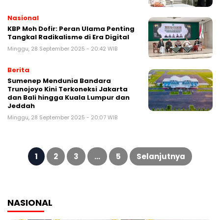
Nasional
KBP Moh Dofir: Peran Ulama Penting
Tangkal Radikalisme di Era Digital
Minggu, 28 September 2025 - 20:42 WIB
Berita
Sumenep Mendunia Bandara
Trunojoyo Kini Terkoneksi Jakarta
dan Bali hingga Kuala Lumpur dan
Jeddah
Minggu, 28 September 2025 - 20:07 WIB
Paginasi
pos
1
2
3
…
5
Selanjutnya
NASIONAL