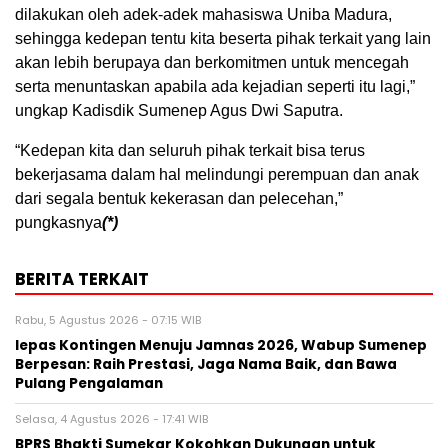
dilakukan oleh adek-adek mahasiswa Uniba Madura,
sehingga kedepan tentu kita beserta pihak terkait yang lain
akan lebih berupaya dan berkomitmen untuk mencegah
serta menuntaskan apabila ada kejadian seperti itu lagi,”
ungkap Kadisdik Sumenep Agus Dwi Saputra.
“Kedepan kita dan seluruh pihak terkait bisa terus
bekerjasama dalam hal melindungi perempuan dan anak
dari segala bentuk kekerasan dan pelecehan,”
pungkasnya
(*)
BERITA TERKAIT
Rabu, 5 Agustus 2026 - 07:15 WIB
lepas Kontingen Menuju Jamnas 2026, Wabup Sumenep
Berpesan: Raih Prestasi, Jaga Nama Baik, dan Bawa
Pulang Pengalaman
Selasa, 4 Agustus 2026 - 17:41 WIB
BPRS Bhakti Sumekar Kokohkan Dukungan untuk