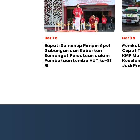
Berita
Berita
Bupati Sumenep Pimpin Apel
Pemkab
Gabungan dan Kobarkan
Cepat 
Semangat Persatuan dalam
KMP Mut
Pembukaan Lomba HUT ke-81
Kesela
RI
Jadi Pri