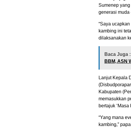
Sumenep yang 
generasi muda
“Saya ucapkan 
kambing ini tet
dilaksanakan ke
Baca Juga :
BBM, ASN Wa
Lanjut Kepala 
(Disbudporapa
Kabupaten (Pe
memasukkan pr
bertajuk ‘Masa 
“Yang mana even
kambing,” papa