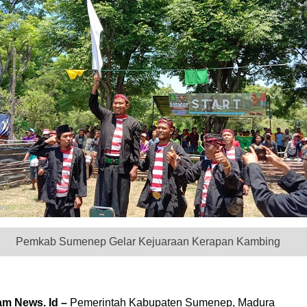
Pemkab Sumenep Gelar Kejuaraan Kerapan Kambing
m News. Id –
Pemerintah Kabupaten Sumenep, Madura