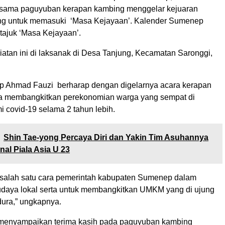
rsama paguyuban kerapan kambing menggelar kejuaran
ng untuk memasuki ‘Masa Kejayaan’. Kalender Sumenep
tajuk ‘Masa Kejayaan’.
atan ini di laksanak di Desa Tanjung, Kecamatan Saronggi,
p Ahmad Fauzi berharap dengan digelarnya acara kerapan
sa membangkitkan perekonomian warga yang sempat di
 covid-19 selama 2 tahun lebih.
Shin Tae-yong Percaya Diri dan Yakin Tim Asuhannya
nal Piala Asia U 23
 salah satu cara pemerintah kabupaten Sumenep dalam
udaya lokal serta untuk membangkitkan UMKM yang di ujung
dura,” ungkapnya.
 menyampaikan terima kasih pada paguyuban kambing