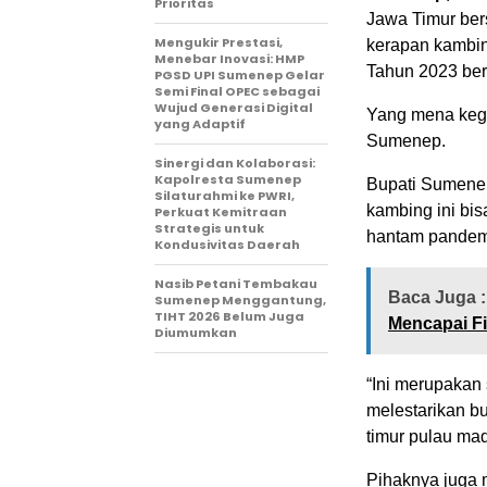
Prioritas
Jawa Timur be
Mengukir Prestasi,
kerapan kambi
Menebar Inovasi: HMP
Tahun 2023 ber
PGSD UPI Sumenep Gelar
Semi Final OPEC sebagai
Wujud Generasi Digital
Yang mena kegi
yang Adaptif
Sumenep.
Sinergi dan Kolaborasi:
Kapolresta Sumenep
Bupati Sumene
Silaturahmi ke PWRI,
kambing ini bi
Perkuat Kemitraan
Strategis untuk
hantam pandemi
Kondusivitas Daerah
Nasib Petani Tembakau
Baca Juga :
Sumenep Menggantung,
TIHT 2026 Belum Juga
Mencapai Fi
Diumumkan
“Ini merupakan
melestarikan b
timur pulau ma
Pihaknya juga