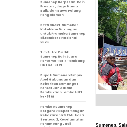
Sumenep Berpesan: Raih
Prestasi, Jaga Nama
Baik, dan Bawa Pulang
Pengalaman
BPRS Bhakti Sumekar
Kokohkan Dukungan
untuk Pramuka Sumenep
di Jambore Nasional
2026
Tim Putra Disdik
Sumenep Raih Juara
Pertama Tarik Tambang
HUT ke-81 RI
Bupati Sumenep Pimpin
Apel Gabungan dan
Kobarkan Semangat
Persatuan dalam
Pembukaan Lomba HUT
ke-81 RI
Pemkab Sumenep
Bergerak Cepat Tangani
Kebakaran KMP Mutiara
Sentosa 2, Keselamatan
Penumpang Jadi
Sumenep, Sala