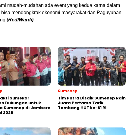
kami mudah-mudahan ada event yang kedua karna dalam
ita bisa mendongkrak ekonomi masyarakat dan Paguyuban
ng.
(Red/Wardi)
p
Sumenep
akti Sumekar
Tim Putra Disdik Sumenep Raih
an Dukungan untuk
Juara Pertama Tarik
a Sumenep di Jambore
Tambang HUT ke-81 RI
l 2026