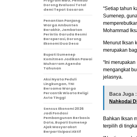
Program MBG, Pemkab
Dorong Evaluasi Total
“Setiap tahun 
demi Tepat Sasaran
Sumenep, guna 
Penantian Panjang
memperebutkan 
Warga Ambunten
Berakhir, Jembatan
Mohammad Iksa
Perintis Garuda Resmi
Beroperasi, Dorong
Menurut Iksan k
Ekonomi Dua Desa
merupakan bag
Bupati Sumenep
Komitmen Jadikan Pawai
“Ini merupakan
Muharram Agenda
Tahunan
mengangkat bud
jelasnya.
Aksi Nyata Peduli
Lingkungan, TNI
Bersama Warga
Percantik Wisata Religi
Baca Juga :
Asta Tinggi
Nahkodai D
Sensus Ekonomi 2026
Jadi Fondasi
Pembangunan Berbasis
Bahkan Iksan me
Data, Bupati Sumenep
terpilih di ting
Ajak Masyarakat
Berpartisipasi Aktif