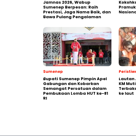
Jamnas 2026, Wabup
Kokohk
Sumenep Berpesan: Raih
Pramuk
Prestasi, Jaga Nama Baik, dan
Nasiona
Bawa Pulang Pengalaman
Sumenep
Peristiw
Bupati Sumenep Pimpin Apel
Lautan 
Gabungan dan Kobarkan
KM Muti
Semangat Persatuan dalam
Terbak
Pembukaan Lomba HUT ke-81
ke laut
RI