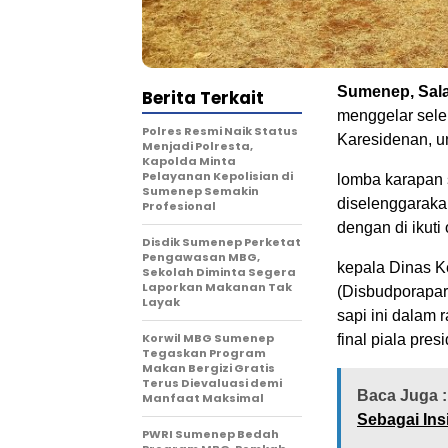
Sumenep, Sala
Berita Terkait
menggelar selek
Polres Resmi Naik Status
Karesidenan, un
Menjadi Polresta,
Kapolda Minta
Pelayanan Kepolisian di
lomba karapan 
Sumenep Semakin
diselenggaraka
Profesional
dengan di ikuti
Disdik Sumenep Perketat
Pengawasan MBG,
kepala Dinas 
Sekolah Diminta Segera
Laporkan Makanan Tak
(Disbudporapa
Layak
sapi ini dalam
Korwil MBG Sumenep
final piala pres
Tegaskan Program
Makan Bergizi Gratis
Terus Dievaluasi demi
Baca Juga :
Manfaat Maksimal
Sebagai Ins
PWRI Sumenep Bedah