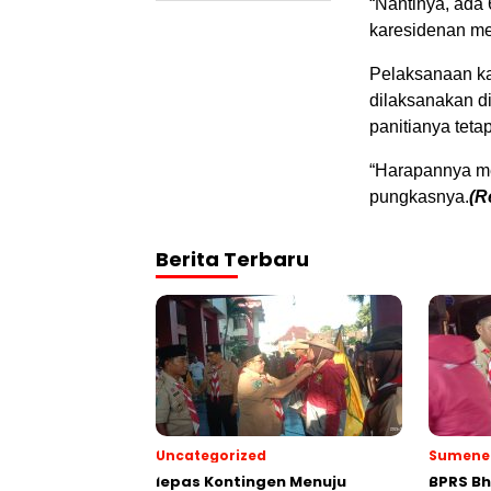
“Nantinya, ada 
karesidenan me
Pelaksanaan ka
dilaksanakan d
panitianya tet
“Harapannya me
pungkasnya.
(R
Berita Terbaru
Uncategorized
Sumene
lepas Kontingen Menuju
BPRS Bh