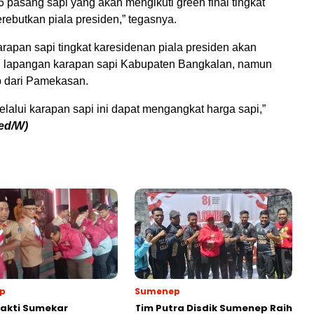
6 pasang sapi yang akan mengikuti green final tingkat
rebutkan piala presiden,” tegasnya.
rapan sapi tingkat karesidenan piala presiden akan
i lapangan karapan sapi Kabupaten Bangkalan, namun
ap dari Pamekasan.
lalui karapan sapi ini dapat mengangkat harga sapi,”
ed/W)
p
Sumenep
akti Sumekar
Tim Putra Disdik Sumenep Raih