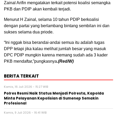
Zainal Arifin mengatakan terkait potensi koalisi semangka
PKB dan PDIP akan kembali terjadi.
Menurut H Zainal, selama 10 tahun PDIP berkoalisi
dengan partai yang berlambang bintang sembilan ini dan
sukses selama dua priode.
“Ini nggak bisa berandai-andai semua itu adalah tugas
DPP tetapi jika kalau melihat jumlah besar yang masuk
DPC PDIP mungkin karena memang sudah ada 3 kader
PKB mendaftar,”pungkasnya
.(Red/W)
BERITA TERKAIT
Kamis, 16 Juli 2026 - 15:27 WIB
Polres Resmi Naik Status Menjadi Polresta, Kapolda
Minta Pelayanan Kepolisian di Sumenep Semakin
Profesional
Kamis, 9 Juli 2026 - 16:41 WIB