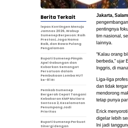
Jakarta, Salam
Berita Terkait
pengembangan 
lepas Kontingen Menuju
pentingnya foku
Jamnas 2026, Wabup
Sumenep Berpesan: Raih
tim nasional, s
Prestasi, Jaga Nama
lainnya.
Baik, dan Bawa Pulang
Pengalaman
“Kalau orang bi
Bupati Sumenep Pimpin
berbeda,” ujar 
Apel Gabungan dan
Kobarkan Semangat
Inggris, di man
Persatuan dalam
Pembukaan Lomba HUT
Liga-liga profe
ke-81 RI
dan tidak terg
Pemkab Sumenep
mendorong maki
Bergerak Cepat Tangani
Kebakaran KMP Mutiara
tetap punya pan
Sentosa 2, Keselamatan
Penumpang Jadi
Erick menyorot
Prioritas
digelar lebih s
Bupati Sumenep Perkuat
Ini jadi tanggu
Sinergi dengan