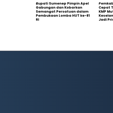
Bupati Sumenep Pimpin Apel
Pemkab
Gabungan dan Kobarkan
Cepat 
Semangat Persatuan dalam
KMP Mut
Pembukaan Lomba HUT ke-81
Kesela
RI
Jadi Pri