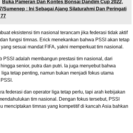
Buka Pameran Dan Kontes Bonsai Dandim Cup 2022,
/Sumenep : Ini Sebagai Ajang Silaturahmi Dan Peringati
 77
uat eksistensi tim nasional terancam jika federasi tidak aktif
dan fungsi timnas. Erick menekankan bahwa PSSI akan tetap
ur yang sesuai mandat FIFA, yakni memperkuat tim nasional.
 PSSI adalah membangun prestasi tim nasional, dari
ingga senior, putra dan putri. Ia juga menyebut bahwa
iga tetap penting, namun bukan menjadi fokus utama
i PSSI.
a federasi dan operator liga tetap perlu, tapi arah kebijakan
 mendahulukan tim nasional. Dengan fokus tersebut, PSSI
 menciptakan timnas yang kompetitif di kancah Asia bahkan