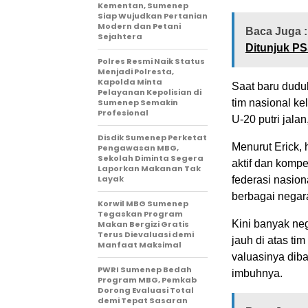
Kementan, Sumenep
Siap Wujudkan Pertanian
Modern dan Petani
Baca Juga :
Sejahtera
Ditunjuk PS
Polres Resmi Naik Status
Menjadi Polresta,
Kapolda Minta
Saat baru duduk
Pelayanan Kepolisian di
Sumenep Semakin
tim nasional k
Profesional
U-20 putri jala
Disdik Sumenep Perketat
Menurut Erick, 
Pengawasan MBG,
Sekolah Diminta Segera
aktif dan kompet
Laporkan Makanan Tak
Layak
federasi nasion
berbagai negar
Korwil MBG Sumenep
Tegaskan Program
Kini banyak neg
Makan Bergizi Gratis
Terus Dievaluasi demi
jauh di atas ti
Manfaat Maksimal
valuasinya diba
PWRI Sumenep Bedah
imbuhnya.
Program MBG, Pemkab
Dorong Evaluasi Total
demi Tepat Sasaran