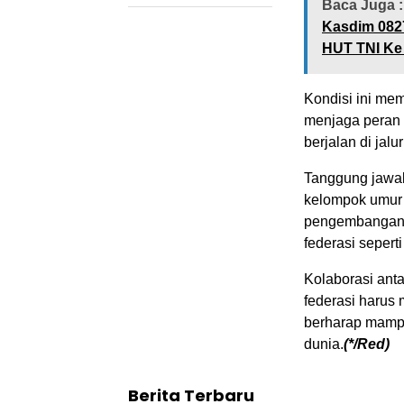
Baca Juga :
Kasdim 0827
HUT TNI Ke
Kondisi ini memb
menjaga peran 
berjalan di jal
Tanggung jawab
kelompok umur h
pengembangan l
federasi sepert
Kolaborasi antar
federasi harus
berharap mampu
dunia.
(*/Red)
Berita Terbaru