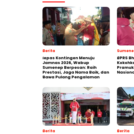
Berita
Sumene
lepas Kontingen Menuju
BPRS Bh
Jamnas 2026, Wabup
Kokohk
Sumenep Berpesan: Raih
Pramuk
Prestasi, Jaga Nama Baik, dan
Nasiona
Bawa Pulang Pengalaman
Berita
Berita