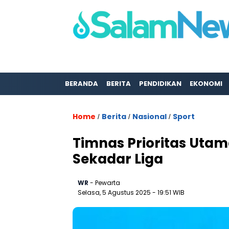
BERANDA
BERITA
PENDIDIKAN
EKONOMI
Home
Berita
Nasional
Sport
/
/
/
Timnas Prioritas Utama
Sekadar Liga
WR
- Pewarta
Selasa, 5 Agustus 2025
- 19:51 WIB