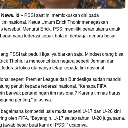
 News. Id –
PSSI saat ini memfokuskan diri pada
tim nasional. Ketua Umum Erick Thohir menegaskan
s tersebut. Menurut Erick, PSSI memiliki peran utama untuk
ebagaimana federasi sepak bola di berbagai negara besar
lang PSSI tak peduli liga, ya biarkan saja. Mindset orang bisa
Erick Thohir. Ia mencontohkan negara seperti Jerman dan
a federasi fokus utamanya tetap kepada tim nasional.
sional seperti Premier League dan Bundesliga sudah mandiri
antung penuh kepada federasi nasional. “Kenapa FIFA
n banyak pertandingan tim nasional? Karena timnas harus
ggung penting,” jelasnya.
i bagaimana kompetisi usia muda seperti U-17 dan U-20 kini
ering oleh FIFA. “Bayangin, U-17 setiap tahun, U-20 juga sama.
ng jawab besar buat kami di PSSI,” ucapnya.