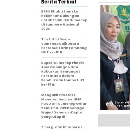
Berita Terkait
BPRS Bhakti Sumekar
Kokohkan Dukungan
untuk Pramuka Sumenep
di Jambore Nasional
2026
Tim Putra Disdik
Sumenep Raih Juara
Pertama Tarik Tambang
HUT ke-81 RI
Bupati Sumenep Pimpin
Apel Gabungan dan
Kobarkan Semangat
Persatuan dalam
Pembukaan Lomba HUT
ke-81 RI
Mengukir Prestasi,
Menebar Inovasi: HMP
PGSD UPI Sumenep Gelar
Semi Final OPEC sebagai
Wujud Generasi Digital
yang Adaptif
Sinergi dan Kolaborasi: