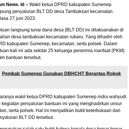
m News. Id –
Wakil ketua DPRD kabupaten Sumenep
ngsung penyaluran BLT DD desa Tambaksari kecamatan
asa 27 juni 2023.
tuan langsung tunai dana desa (BLT DD) ini dilaksanakan di
tahan desa tambaksari kecamatan rubaru. Yang dihadiri oleh
RD kabupaten Sumenep, kecamatan, serta polsek. Dalam
uan kali ini ada sekitar 25 keluarga penerima manfaat (PKM)
h bantuan tersebut.
Pemkab Sumenep Gunakan DBHCHT Berantas Rokok
ranya wakil ketua DPRD kabupaten Sumenep indra wahyudi
i kegiatan penyaluran bantuan ini yang menghadirkan unsur
n, serta polsek. Hal ini menjadikan bukti keterbukaan dan
enyaluran BLT DD tersebut.
i merupakan salah satu bukti bahwa kepala desa benar-benar