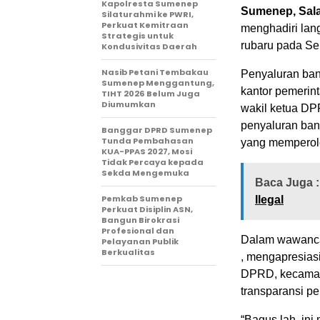
Kapolresta Sumenep
Sumenep, Sala
Silaturahmi ke PWRI,
Perkuat Kemitraan
menghadiri la
Strategis untuk
rubaru pada Sel
Kondusivitas Daerah
Nasib Petani Tembakau
Penyaluran ban
Sumenep Menggantung,
kantor pemerin
TIHT 2026 Belum Juga
Diumumkan
wakil ketua DP
penyaluran bant
Banggar DPRD Sumenep
Tunda Pembahasan
yang memperole
KUA-PPAS 2027, Mosi
Tidak Percaya kepada
Sekda Mengemuka
Baca Juga :
Pemkab Sumenep
Ilegal
Perkuat Disiplin ASN,
Bangun Birokrasi
Profesional dan
Dalam wawanca
Pelayanan Publik
Berkualitas
, mengapresias
DPRD, kecamata
transparansi p
“Bagus lah, in