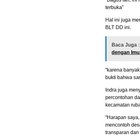
terbuka”
Hal ini juga m
BLT DD ini.
Baca Juga :
dengan Imu
“karena banyak
bukti bahwa sa
Indra juga me
percontohan da
kecamatan ruba
“Harapan saya,
mencontoh desa
transparan dan