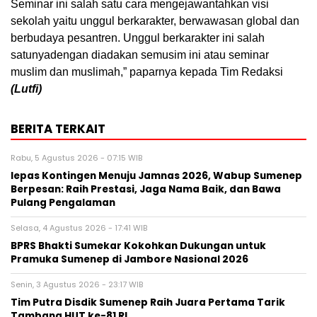
Seminar ini salah satu cara mengejawantahkan visi
sekolah yaitu unggul berkarakter, berwawasan global dan
berbudaya pesantren. Unggul berkarakter ini salah
satunyadengan diadakan semusim ini atau seminar
muslim dan muslimah,” paparnya kepada Tim Redaksi
(Lutfi)
BERITA TERKAIT
Rabu, 5 Agustus 2026 - 07:15 WIB
lepas Kontingen Menuju Jamnas 2026, Wabup Sumenep
Berpesan: Raih Prestasi, Jaga Nama Baik, dan Bawa
Pulang Pengalaman
Selasa, 4 Agustus 2026 - 17:41 WIB
BPRS Bhakti Sumekar Kokohkan Dukungan untuk
Pramuka Sumenep di Jambore Nasional 2026
Senin, 3 Agustus 2026 - 23:17 WIB
Tim Putra Disdik Sumenep Raih Juara Pertama Tarik
Tambang HUT ke-81 RI