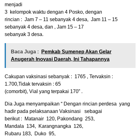
menjadi
3
kelompok waktu dengan 4 Posko, dengan
rincian :
Jam 7 – 11 sebanyak 4 desa,
Jam 11 – 15
sebanyak 4 desa, dan , Jam 15 – 17
sebanyak 3 desa.
Baca Juga :
Pemkab Sumenep Akan Gelar
Anugerah Inovasi Daerah, Ini Tahapannya
Cakupan vaksinasi sebanyak :
1765 , Tervaksin :
1.700,Tidak tervaksin : 65
(comorbit), Vial yang terpakai 170” .
Dia Juga menyampaikan “ Dengan rincian perdesa
yang
hadir pada pelaksanaan Vaksinasi
sebagai
berikut :
Matanair
120, Pakondang
253,
Mandala
134,
Karangnangka
126,
Rubaru 183,
Duko
95,