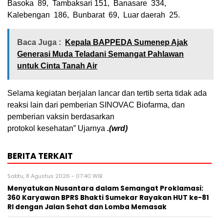
Basoka
89,
Tambaksari 151,
Banasare
334,
Kalebengan
186,
Bunbarat
69,
Luar daerah
25.
Baca Juga :
Kepala BAPPEDA Sumenep Ajak
Generasi Muda Teladani Semangat Pahlawan
untuk Cinta Tanah Air
Selama kegiatan berjalan lancar dan tertib serta tidak ada
reaksi lain dari pemberian SINOVAC Biofarma, dan
pemberian vaksin berdasarkan
protokol kesehatan” Ujarnya
.(wrd)
BERITA TERKAIT
Sabtu, 8 Agustus 2026 - 07:40 WIB
Menyatukan Nusantara dalam Semangat Proklamasi:
360 Karyawan BPRS Bhakti Sumekar Rayakan HUT ke-81
RI dengan Jalan Sehat dan Lomba Memasak