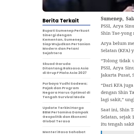
Sumenep, Sal
Berita Terkait
PSSI, Arya Sin
Bupati Sumenep Perkuat
Shin Tae-yong 
Sinergi dengan
Kementan, Sumenep
Arya belum men
Siap Wujudkan Pertanian
Modern dan Petani
Selatan (KFA) 
Sejahtera
“Tolong tidak 
Skuad Garuda
PSSI, Arya Sin
Ditantang Raksasa Asia
di Grup F Piala Asia 2027
Jakarta Pusat, 
Purbaya Yudhi Sadewa;
“Dari KFA juga
Pajak dan Program
dengan Shin Ta
Negara Harus Optimal di
Tengah Survival Mode
lagi sakit,” un
Update Terkini Harga
Saat ini, Shin
BBM Pertamina Dampak
Selatan, sejak
Geopolitik dan Ekonomi
Global Terasa
itu tengah sakit
Menteri Rasa Sahabat