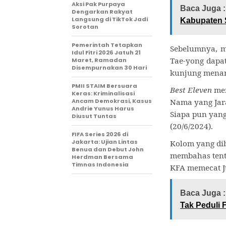
Aksi Pak Purpaya
Baca Juga :
Dengarkan Rakyat
Langsung di TikTok Jadi
Kabupaten
Sorotan
Pemerintah Tetapkan
Sebelumnya, m
Idul Fitri 2026 Jatuh 21
Tae-yong dapat
Maret, Ramadan
Disempurnakan 30 Hari
kunjung menan
PMII STAIM Bersuara
Best Eleven
men
Keras: Kriminalisasi
Ancam Demokrasi, Kasus
Nama yang Jara
Andrie Yunus Harus
Siapa pun yang
Diusut Tuntas
(20/6/2024).
FIFA Series 2026 di
Jakarta: Ujian Lintas
Kolom yang dib
Benua dan Debut John
membahas tenta
Herdman Bersama
Timnas Indonesia
KFA memecat J
Baca Juga :
Tak Peduli 