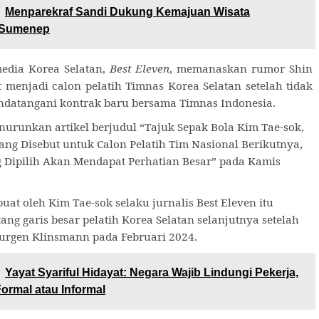
Menparekraf Sandi Dukung Kemajuan Wisata
 Sumenep
edia Korea Selatan,
Best Eleven
, memanaskan rumor Shin
 menjadi calon pelatih Timnas Korea Selatan setelah tidak
datangani kontrak baru bersama Timnas Indonesia.
urunkan artikel berjudul “Tajuk Sepak Bola Kim Tae-sok,
ng Disebut untuk Calon Pelatih Tim Nasional Berikutnya,
 Dipilih Akan Mendapat Perhatian Besar” pada Kamis
uat oleh Kim Tae-sok selaku jurnalis Best Eleven itu
ng garis besar pelatih Korea Selatan selanjutnya setelah
urgen Klinsmann pada Februari 2024.
Yayat Syariful Hidayat: Negara Wajib Lindungi Pekerja,
Formal atau Informal