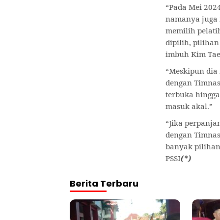
“Pada Mei 2024
namanya juga 
memilih pelatih
dipilih, piliha
imbuh Kim Tae
“Meskipun dia
dengan Timnas 
terbuka hingg
masuk akal.”
“Jika perpanja
dengan Timnas 
banyak pilihan 
PSSI
(*)
Berita Terbaru