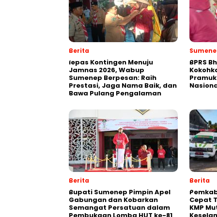
Berita
Sumene
lepas Kontingen Menuju
BPRS Bh
Jamnas 2026, Wabup
Kokohk
Sumenep Berpesan: Raih
Pramuk
Prestasi, Jaga Nama Baik, dan
Nasiona
Bawa Pulang Pengalaman
Berita
Berita
Bupati Sumenep Pimpin Apel
Pemkab
Gabungan dan Kobarkan
Cepat 
Semangat Persatuan dalam
KMP Mut
Pembukaan Lomba HUT ke-81
Kesela