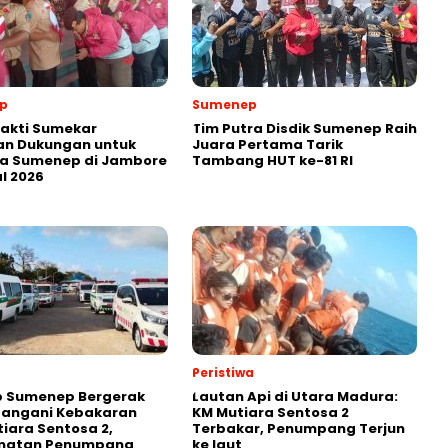
p
Sumenep
akti Sumekar
Tim Putra Disdik Sumenep Raih
an Dukungan untuk
Juara Pertama Tarik
a Sumenep di Jambore
Tambang HUT ke-81 RI
l 2026
Peristiwa
 Sumenep Bergerak
Lautan Api di Utara Madura:
Tangani Kebakaran
KM Mutiara Sentosa 2
iara Sentosa 2,
Terbakar, Penumpang Terjun
matan Penumpang
ke laut