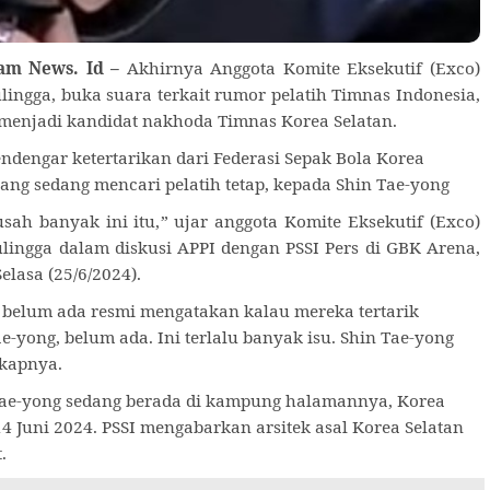
am News. Id –
Akhirnya Anggota Komite Eksekutif (Exco)
ulingga, buka suara terkait rumor pelatih Timnas Indonesia,
menjadi kandidat nakhoda Timnas Korea Selatan.
dengar ketertarikan dari Federasi Sepak Bola Korea
yang sedang mencari pelatih tetap, kepada Shin Tae-yong
usah banyak ini itu,” ujar anggota Komite Eksekutif (Exco)
ulingga dalam diskusi APPI dengan PSSI Pers di GBK Arena,
Selasa (25/6/2024).
 belum ada resmi mengatakan kalau mereka tertarik
e-yong, belum ada. Ini terlalu banyak isu. Shin Tae-yong
gkapnya.
 Tae-yong sedang berada di kampung halamannya, Korea
 14 Juni 2024. PSSI mengabarkan arsitek asal Korea Selatan
.