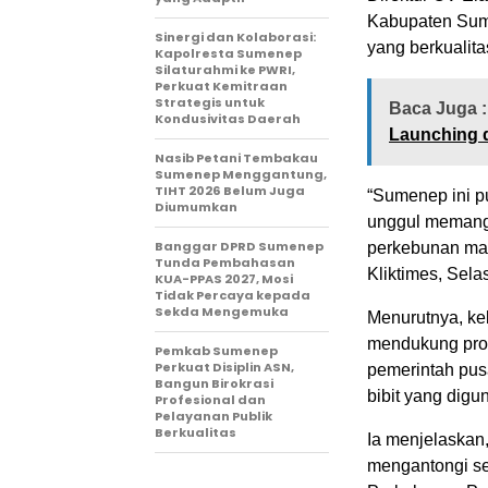
Kabupaten Sum
Sinergi dan Kolaborasi:
yang berkualit
Kapolresta Sumenep
Silaturahmi ke PWRI,
Perkuat Kemitraan
Strategis untuk
Baca Juga :
Kondusivitas Daerah
Launching 
Nasib Petani Tembakau
Sumenep Menggantung,
TIHT 2026 Belum Juga
“Sumenep ini pu
Diumumkan
unggul memang
Banggar DPRD Sumenep
perkebunan masy
Tunda Pembahasan
Kliktimes, Sela
KUA-PPAS 2027, Mosi
Tidak Percaya kepada
Sekda Mengemuka
Menurutnya, keb
mendukung prog
Pemkab Sumenep
Perkuat Disiplin ASN,
pemerintah pus
Bangun Birokrasi
bibit yang digu
Profesional dan
Pelayanan Publik
Berkualitas
Ia menjelaskan
mengantongi ser