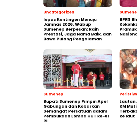
Uncategorized
Sumene
lepas Kontingen Menuju
BPRS Bh
Jamnas 2026, Wabup
Kokohk
Sumenep Berpesan: Raih
Pramuk
Prestasi, Jaga Nama Baik, dan
Nasiona
Bawa Pulang Pengalaman
Sumenep
Peristiw
Bupati Sumenep Pimpin Apel
Lautan 
Gabungan dan Kobarkan
KM Muti
Semangat Persatuan dalam
Terbak
Pembukaan Lomba HUT ke-81
ke laut
RI