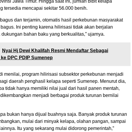
insi Jawa Timur. Hingga saat ini, jumlah bibit kelapa
ang tersedia mencapai sekitar 56.000 benih.
 bagus dan terjamin, otomatis hasil perkebunan masyarakat
bagus. Ini penting karena hilirisasi tidak akan berjalan
 dukungan bahan baku yang berkualitas,” ujarnya.
Nyai Hj Dewi Khalifah Resmi Mendaftar Sebagai
 ke DPC PDIP Sumenep
di menilai, program hilirisasi subsektor perkebunan menjadi
bagi daerah penghasil kelapa seperti Sumenep. Menurut dia,
a tidak hanya memiliki nilai jual dari hasil panen mentah,
a dikembangkan menjadi berbagai produk turunan bernilai
apa bukan hanya dijual buahnya saja. Banyak produk turunan
mbangkan, mulai dari minyak kelapa, olahan pangan, sampai
 lainnya. Itu yang sekarang mulai didorong pemerintah,”