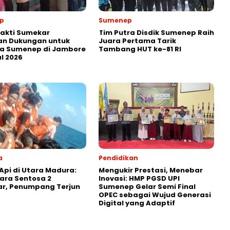
p
Sumenep
akti Sumekar
Tim Putra Disdik Sumenep Raih
an Dukungan untuk
Juara Pertama Tarik
a Sumenep di Jambore
Tambang HUT ke-81 RI
l 2026
a
Pendidikan
Api di Utara Madura:
Mengukir Prestasi, Menebar
ara Sentosa 2
Inovasi: HMP PGSD UPI
ar, Penumpang Terjun
Sumenep Gelar Semi Final
OPEC sebagai Wujud Generasi
Digital yang Adaptif