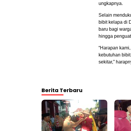
ungkapnya.
Selain menduku
bibit kelapa d
baru bagi warga 
hingga penguat
“Harapan kami
kebutuhan bibi
sekitar,” harapn
Berita Terbaru