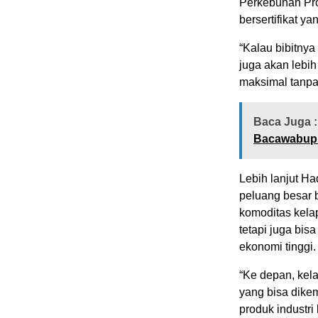
Perkebunan Prov
bersertifikat y
“Kalau bibitnya
juga akan lebih 
maksimal tanpa
Baca Juga :
Bacawabup
Lebih lanjut Ha
peluang besar 
komoditas kelap
tetapi juga bis
ekonomi tinggi.
“Ke depan, kel
yang bisa dike
produk industri