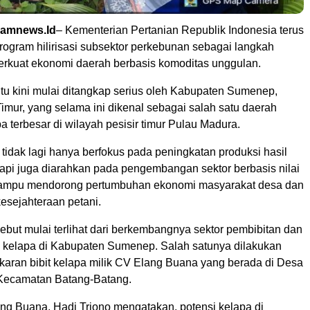
amnews.Id
– Kementerian Pertanian Republik Indonesia terus
ogram hilirisasi subsektor perkebunan sebagai langkah
erkuat ekonomi daerah berbasis komoditas unggulan.
itu kini mulai ditangkap serius oleh Kabupaten Sumenep,
imur, yang selama ini dikenal sebagai salah satu daerah
a terbesar di wilayah pesisir timur Pulau Madura.
i tidak lagi hanya berfokus pada peningkatan produksi hasil
tapi juga diarahkan pada pengembangan sektor berbasis nilai
ampu mendorong pertumbuhan ekonomi masyarakat desa dan
esejahteraan petani.
ebut mulai terlihat dari berkembangnya sektor pembibitan dan
ih kelapa di Kabupaten Sumenep. Salah satunya dilakukan
karan bibit kelapa milik CV Elang Buana yang berada di Desa
Kecamatan Batang-Batang.
ang Buana, Hadi Triono mengatakan, potensi kelapa di