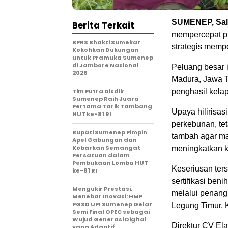
SUMENEP, Sal
Berita Terkait
mempercepat pr
BPRS Bhakti Sumekar
strategis memp
Kokohkan Dukungan
untuk Pramuka Sumenep
di Jambore Nasional
Peluang besar 
2026
Madura, Jawa T
Tim Putra Disdik
penghasil kelap
Sumenep Raih Juara
Pertama Tarik Tambang
Upaya hilirisas
HUT ke-81 RI
perkebunan, te
Bupati Sumenep Pimpin
tambah agar m
Apel Gabungan dan
Kobarkan Semangat
meningkatkan k
Persatuan dalam
Pembukaan Lomba HUT
Keseriusan ters
ke-81 RI
sertifikasi ben
Mengukir Prestasi,
melalui penang
Menebar Inovasi: HMP
PGSD UPI Sumenep Gelar
Legung Timur, 
Semi Final OPEC sebagai
Wujud Generasi Digital
Direktur CV El
yang Adaptif