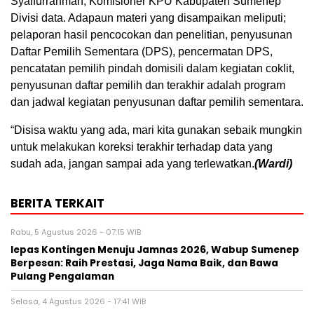
Syaifurrahman, Komisioner KPU Kabupaten Sumenep
Divisi data. Adapaun materi yang disampaikan meliputi;
pelaporan hasil pencocokan dan penelitian, penyusunan
Daftar Pemilih Sementara (DPS), pencermatan DPS,
pencatatan pemilih pindah domisili dalam kegiatan coklit,
penyusunan daftar pemilih dan terakhir adalah program
dan jadwal kegiatan penyusunan daftar pemilih sementara.
“Disisa waktu yang ada, mari kita gunakan sebaik mungkin
untuk melakukan koreksi terakhir terhadap data yang
sudah ada, jangan sampai ada yang terlewatkan.
(Wardi)
BERITA TERKAIT
Rabu, 5 Agustus 2026 - 07:15 WIB
lepas Kontingen Menuju Jamnas 2026, Wabup Sumenep
Berpesan: Raih Prestasi, Jaga Nama Baik, dan Bawa
Pulang Pengalaman
Selasa, 4 Agustus 2026 - 17:41 WIB