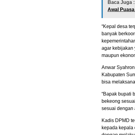
Baca Juga :
Awal Puasa 
“Kepal desa te
banyak berkoor
kepemerintahan
agar kebijakan 
maupun ekonom
Anwar Syahron
Kabupaten Sume
bisa melaksana
“Bapak bupati b
bekeong sesuai
sesuai dengan 
Kadis DPMD te
kepada kepala 
dengan melakuk