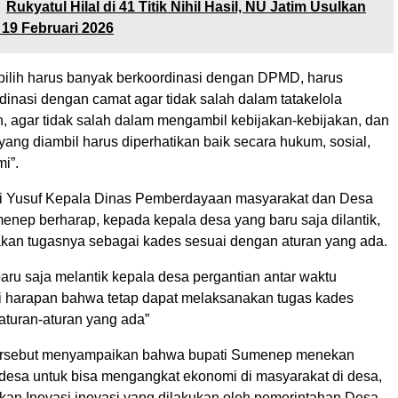
Rukyatul Hilal di 41 Titik Nihil Hasil, NU Jatim Usulkan
19 Februari 2026
rpilih harus banyak berkoordinasi dengan DPMD, harus
dinasi dengan camat agar tidak salah dalam tatakelola
, agar tidak salah dalam mengambil kebijakan-kebijakan, dan
yang diambil harus diperhatikan baik secara hukum, sosial,
i”.
i Yusuf Kepala Dinas Pemberdayaan masyarakat dan Desa
nep berharap, kepada kepala desa yang baru saja dilantik,
kan tugasnya sebagai kades sesuai dengan aturan yang ada.
aru saja melantik kepala desa pergantian antar waktu
 harapan bahwa tetap dapat melaksanakan tugas kades
aturan-aturan yang ada”
rsebut menyampaikan bahwa bupati Sumenep menekan
desa untuk bisa mengangkat ekonomi di masyarakat di desa,
an Inovasi inovasi yang dilakukan oleh pemerintahan Desa.