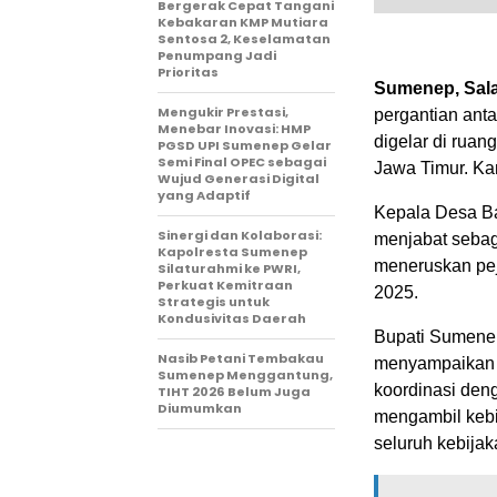
Bergerak Cepat Tangani
Kebakaran KMP Mutiara
Sentosa 2, Keselamatan
Penumpang Jadi
Prioritas
Sumenep, Sala
Mengukir Prestasi,
pergantian ant
Menebar Inovasi: HMP
digelar di rua
PGSD UPI Sumenep Gelar
Semi Final OPEC sebagai
Jawa Timur. Ka
Wujud Generasi Digital
yang Adaptif
Kepala Desa Ba
Sinergi dan Kolaborasi:
menjabat seba
Kapolresta Sumenep
meneruskan pe
Silaturahmi ke PWRI,
Perkuat Kemitraan
2025.
Strategis untuk
Kondusivitas Daerah
Bupati Sumene
Nasib Petani Tembakau
menyampaikan b
Sumenep Menggantung,
koordinasi den
TIHT 2026 Belum Juga
Diumumkan
mengambil kebi
seluruh kebijak