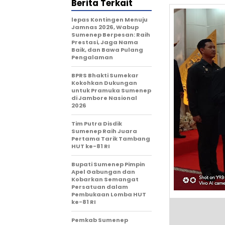
Berita Terkait
lepas Kontingen Menuju
Jamnas 2026, Wabup
Sumenep Berpesan: Raih
Prestasi, Jaga Nama
Baik, dan Bawa Pulang
Pengalaman
BPRS Bhakti Sumekar
Kokohkan Dukungan
untuk Pramuka Sumenep
di Jambore Nasional
2026
Tim Putra Disdik
Sumenep Raih Juara
Pertama Tarik Tambang
HUT ke-81 RI
Bupati Sumenep Pimpin
Apel Gabungan dan
Kobarkan Semangat
Persatuan dalam
Pembukaan Lomba HUT
ke-81 RI
Pemkab Sumenep