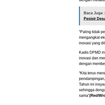
Baca Juga :
Pesisir De
“Paling tidak p
mengangkat eko
inovasi yang d
Kadis DPMD me
inovasi dan m
dengan member
“Kita terus me
pendampingan, 
Tahun ini insy
sehingga denga
sama”
(Red/Wr