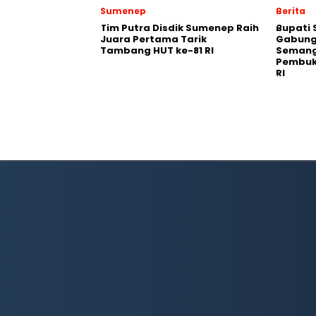
Sumenep
Berita
Tim Putra Disdik Sumenep Raih
Bupati 
Juara Pertama Tarik
Gabung
Tambang HUT ke-81 RI
Semang
Pembuk
RI