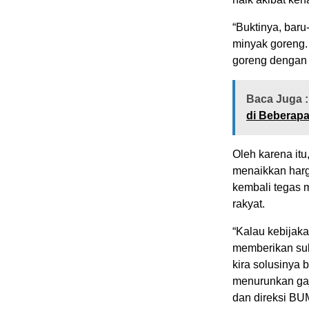
“Buktinya, bar
minyak goreng.
goreng dengan k
Baca Juga :
di Beberapa
Oleh karena it
menaikkan harg
kembali tegas m
rakyat.
“Kalau kebijak
memberikan sub
kira solusinya b
menurunkan gaj
dan direksi BUM