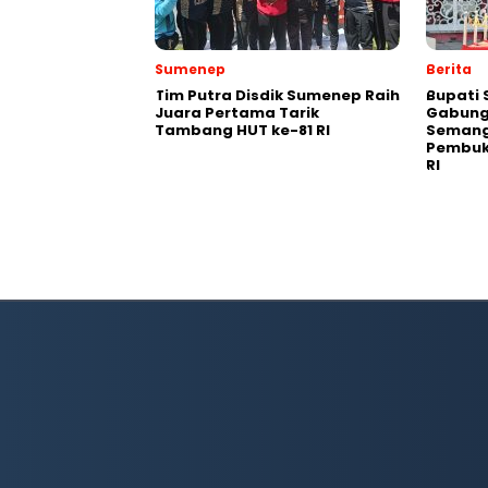
Sumenep
Berita
Tim Putra Disdik Sumenep Raih
Bupati 
Juara Pertama Tarik
Gabung
Tambang HUT ke-81 RI
Semang
Pembuk
RI