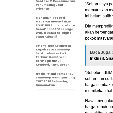
Sentosa 2, Keselamatan
“Seharusnya pe
Penumpang Jadi
Prioritas
memutuskan me
ini belum pulih
Mengukir Prestasi,
Menebar Inovasi: HMP
PGSD UPI Sumenep Gelar
Dia memprediks
Semi Final OPEC sebagai
akan berpengar
Wujud Generasi Digital
yang Adaptif
pokok masyarak
Sinergi dan Kolaborasi:
Kapolresta Sumenep
Baca Juga :
Silaturahmi ke PWRI,
Perkuat Kemitraan
Inklusif, S
Strategis untuk
Kondusivitas Daerah
“Sebelum BBM n
Nasib Petani Tembakau
Sumenep Menggantung,
sehari-hari su
TIHT 2026 Belum Juga
harga sembako 
Diumumkan
memikirkan hal 
Hayat mengaku 
harga kebutuha
naik akibat ke