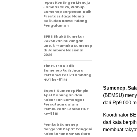
lepas Kontingen Menuju
Jamnas 2026, Wabup
Sumenep Berpesan: Raih
Prestasi, Jaga Nama
Baik, dan Bawa Pulang
Pengalaman
BPRS Bhakti Sumekar
Kokohkan Dukungan
untuk Pramuka Sumenep
di Jambore Nasional
2026
Tim Putra Disdik
Sumenep Raih Juara
Pertama Tarik Tambang
HUT ke-81 RI
Sumenep, Sala
Bupati Sumenep Pimpin
Apel Gabungan dan
(BEMSU) menye
Kobarkan Semangat
dari Rp9.000 me
Persatuan dalam
Pembukaan Lomba HUT
ke-81 RI
Koordinator BE
dari kata berpi
Pemkab Sumenep
Bergerak Cepat Tangani
membuat rakyat
Kebakaran KMP Mutiara