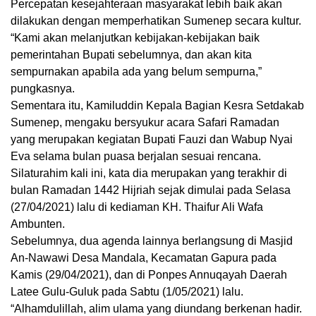
Percepatan kesejahteraan masyarakat lebih baik akan
dilakukan dengan memperhatikan Sumenep secara kultur.
“Kami akan melanjutkan kebijakan-kebijakan baik
pemerintahan Bupati sebelumnya, dan akan kita
sempurnakan apabila ada yang belum sempurna,”
pungkasnya.
Sementara itu, Kamiluddin Kepala Bagian Kesra Setdakab
Sumenep, mengaku bersyukur acara Safari Ramadan
yang merupakan kegiatan Bupati Fauzi dan Wabup Nyai
Eva selama bulan puasa berjalan sesuai rencana.
Silaturahim kali ini, kata dia merupakan yang terakhir di
bulan Ramadan 1442 Hijriah sejak dimulai pada Selasa
(27/04/2021) lalu di kediaman KH. Thaifur Ali Wafa
Ambunten.
Sebelumnya, dua agenda lainnya berlangsung di Masjid
An-Nawawi Desa Mandala, Kecamatan Gapura pada
Kamis (29/04/2021), dan di Ponpes Annuqayah Daerah
Latee Gulu-Guluk pada Sabtu (1/05/2021) lalu.
“Alhamdulillah, alim ulama yang diundang berkenan hadir.