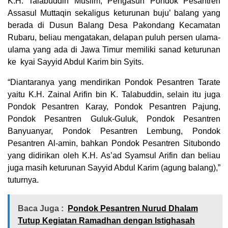
K.H. Talabuddin Muslim, Pengasuh Pondok Pesantren
Assasul Muttaqin sekaligus keturunan buju’ balang yang
berada di Dusun Balang Desa Pakondang Kecamatan
Rubaru, beliau mengatakan, delapan puluh persen ulama-
ulama yang ada di Jawa Timur memiliki sanad keturunan
ke kyai Sayyid Abdul Karim bin Syits.
“Diantaranya yang mendirikan Pondok Pesantren Tarate
yaitu K.H. Zainal Arifin bin K. Talabuddin, selain itu juga
Pondok Pesantren Karay, Pondok Pesantren Pajung,
Pondok Pesantren Guluk-Guluk, Pondok Pesantren
Banyuanyar, Pondok Pesantren Lembung, Pondok
Pesantren Al-amin, bahkan Pondok Pesantren Situbondo
yang didirikan oleh K.H. As’ad Syamsul Arifin dan beliau
juga masih keturunan Sayyid Abdul Karim (agung balang),”
tuturnya.
Baca Juga :
Pondok Pesantren Nurud Dhalam
Tutup Kegiatan Ramadhan dengan Istighasah