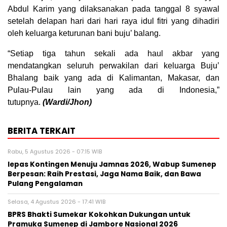
Abdul Karim yang dilaksanakan pada tanggal 8 syawal
setelah delapan hari dari hari raya idul fitri yang dihadiri
oleh keluarga keturunan bani buju’ balang.
“Setiap tiga tahun sekali ada haul akbar yang
mendatangkan seluruh perwakilan dari keluarga Buju’
Bhalang baik yang ada di Kalimantan, Makasar, dan
Pulau-Pulau lain yang ada di Indonesia,”
tutupnya.
(Wardi/Jhon)
BERITA TERKAIT
Rabu, 5 Agustus 2026 - 07:15 WIB
lepas Kontingen Menuju Jamnas 2026, Wabup Sumenep
Berpesan: Raih Prestasi, Jaga Nama Baik, dan Bawa
Pulang Pengalaman
Selasa, 4 Agustus 2026 - 17:41 WIB
BPRS Bhakti Sumekar Kokohkan Dukungan untuk
Pramuka Sumenep di Jambore Nasional 2026