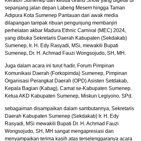
Keraton Sumenep dan kedua Grand Show yang digelar di
sepanjang jalan depan Labeng Mesem hingga Taman
Adipura Kota Sumenep Pantauan dari awak media
dilapangan tampak ribuan pengunjung membanjiri
perhelatan akbar Madura Ethnic Carnival (MEC) 2024,
yang dibuka Sekretaris Daerah Kabupaten (Sekdakab)
Sumenep, Ir. H. Edy Rasyadi, MSi, mewakili Bupati
Sumenep, Dr. H. Achmad Fauzi Wongsojudo, SH, MH.
Juga dalam acara ini turut hadir, Forum Pimpinan
Komunikasi Daerah (Forkopimda) Sumenep, Pimpinan
Organisasi Perangkat Daerah (OPD) Asisten Setdakab,
Kepala Bagian (Kabag), Camat se-Kabupaten Sumenep.
Ketua AKD Kabupaten Sumenep, Miskun Legiyono, SPd.
sebagaiman disampaikan dalam sambutannya, Sekretaris
Daerah Kabupaten Sumenep (Sekdakab) Ir. H. Edy
Rasyadi, MSi mewakili Bupati Dr. H. Achmad Fauzi
Wongsojudo, SH, MH sangat mengapresiasi dan
menyampaikan terima kasih atas terselenggaranya acara