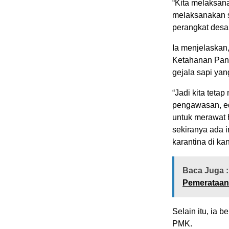
“Kita melaksanak
melaksanakan s
perangkat desa
Ia menjelaskan
Ketahanan Pang
gejala sapi ya
“Jadi kita teta
pengawasan, ed
untuk merawat 
sekiranya ada i
karantina di ka
Baca Juga :
Pemerataan
Selain itu, ia 
PMK.