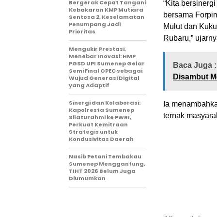
Bergerak Cepat Tangani
“Kita bersiner
Kebakaran KMP Mutiara
bersama Forpi
Sentosa 2, Keselamatan
Penumpang Jadi
Mulut dan Kuku
Prioritas
Rubaru,” ujarn
Mengukir Prestasi,
Menebar Inovasi: HMP
PGSD UPI Sumenep Gelar
Baca Juga :
Semi Final OPEC sebagai
Disambut M
Wujud Generasi Digital
yang Adaptif
Sinergi dan Kolaborasi:
Ia menambahkan
Kapolresta Sumenep
ternak masyara
Silaturahmi ke PWRI,
Perkuat Kemitraan
Strategis untuk
Kondusivitas Daerah
Nasib Petani Tembakau
Sumenep Menggantung,
TIHT 2026 Belum Juga
Diumumkan