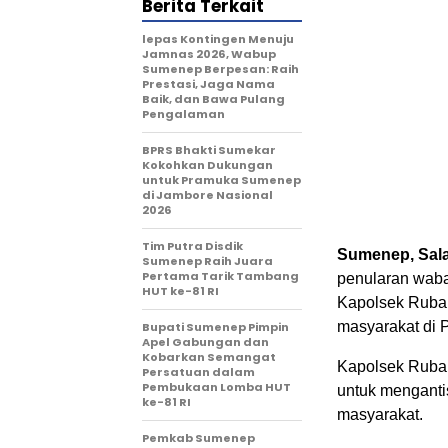
Berita Terkait
lepas Kontingen Menuju
Jamnas 2026, Wabup
Sumenep Berpesan: Raih
Prestasi, Jaga Nama
Baik, dan Bawa Pulang
Pengalaman
BPRS Bhakti Sumekar
Kokohkan Dukungan
untuk Pramuka Sumenep
di Jambore Nasional
2026
Tim Putra Disdik
Sumenep, Sala
Sumenep Raih Juara
Pertama Tarik Tambang
penularan waba
HUT ke-81 RI
Kapolsek Rubar
masyarakat di 
Bupati Sumenep Pimpin
Apel Gabungan dan
Kobarkan Semangat
Kapolsek Rubar
Persatuan dalam
Pembukaan Lomba HUT
untuk menganti
ke-81 RI
masyarakat.
Pemkab Sumenep