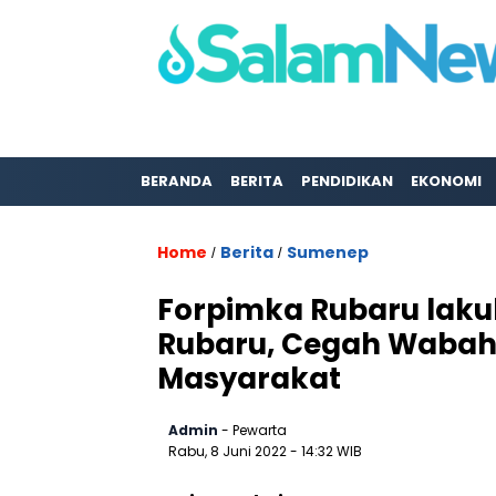
BERANDA
BERITA
PENDIDIKAN
EKONOMI
Home
Berita
Sumenep
/
/
Forpimka Rubaru laku
Rubaru, Cegah Wabah
Masyarakat
Admin
- Pewarta
Rabu, 8 Juni 2022
- 14:32 WIB