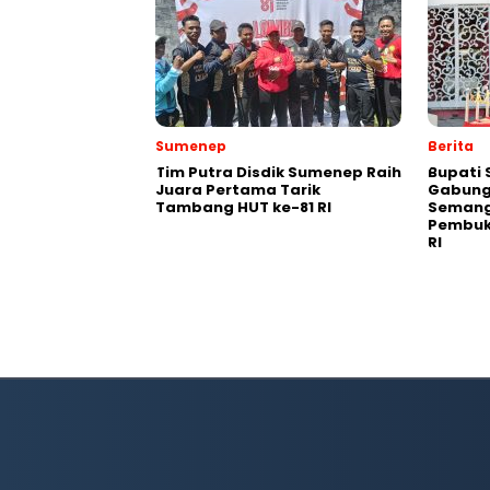
Sumenep
Berita
Tim Putra Disdik Sumenep Raih
Bupati 
Juara Pertama Tarik
Gabung
Tambang HUT ke-81 RI
Semang
Pembuk
RI