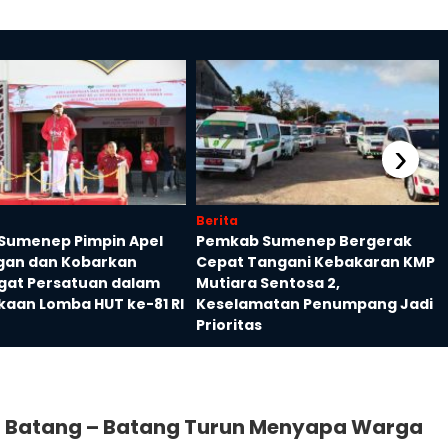
›
Berita
 Sumenep Pimpin Apel
Pemkab Sumenep Bergerak
an dan Kobarkan
Cepat Tangani Kebakaran KMP
at Persatuan dalam
Mutiara Sentosa 2,
aan Lomba HUT ke-81 RI
Keselamatan Penumpang Jadi
Prioritas
at Batang – Batang Turun Menyapa Warga