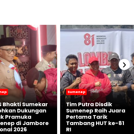
›
nep
Sumenep
S Bhakti Sumekar
Tim Putra Disdik
ohkan Dukungan
Sumenep Raih Juara
uk Pramuka
Pertama Tarik
enep di Jambore
Tambang HUT ke-81
onal 2026
RI