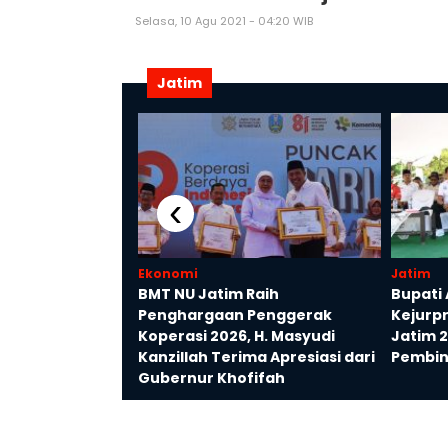
Selasa, 10 Agu 2021 - 04:20 WIB
Jatim
‹
Ekonomi
Jatim
a Kerja,
BMT NU Jatim Raih
Bupati
Soroti
Penghargaan Penggerak
Kejurpr
rogram Magang
Koperasi 2026, H. Masyudi
Jatim 
Kanzillah Terima Apresiasi dari
Pembin
Gubernur Khofifah