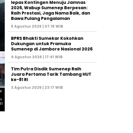
lepas Kontingen Menuju Jamnas
2026, Wabup Sumenep Berpesan:
Raih Prestasi, Jaga Nama Baik, dan
SUMENEP
Bawa Pulang Pengalaman
Tim Putra Disdik Sumenep
5 Agustus 2026 | 07:15 WIB
Tarik Tambang HUT ke-81 
BPRS Bhakti Sumekar Kokohkan
Dukungan untuk Pramuka
Sumenep di Jambore Nasional 2026
4 Agustus 2026 | 17:41 WIB
Tim Putra Disdik Sumenep Raih
Juara Pertama Tarik Tambang HUT
ke-81 RI
3 Agustus 2026 | 23:17 WIB
l
m
81