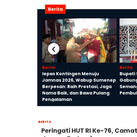
Berita
‹
Berita
Berita
uli Lingkungan,
lepas Kontingen Menuju
Bupati
arga Percantik
Jamnas 2026, Wabup Sumenep
Gabung
sta Tinggi
Berpesan: Raih Prestasi, Jaga
Semang
Nama Baik, dan Bawa Pulang
Pembuk
Pengalaman
BERITA
Peringati HUT RI Ke-76, Cam