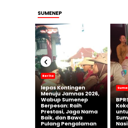
SUMENEP
‹
Berita
lepas Kontingen
Sume
menep
Menuju Jamnas 2026,
lin ASN,
Wabup Sumenep
BPR
krasi
Berpesan: Raih
Kok
 dan
Prestasi, Jaga Nama
unt
ublik
Baik, dan Bawa
Sum
Pulang Pengalaman
Nasi