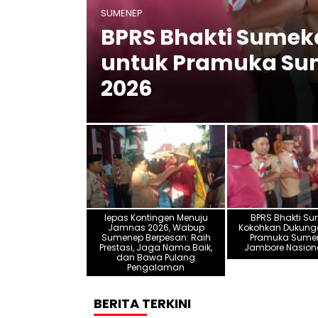
SUMENEP
Wabup
BPRS Bhakti Sume
 Nama
untuk Pramuka Sum
2026
lepas Kontingen Menuju
BPRS Bhakti S
Jamnas 2026, Wabup
Kokohkan Dukung
Sumenep Berpesan: Raih
Pramuka Sumen
Prestasi, Jaga Nama Baik,
Jambore Nasion
dan Bawa Pulang
Pengalaman
BERITA TERKINI