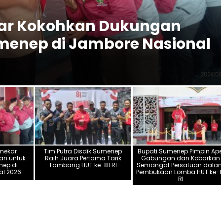
kar Kokohkan Dukungan
enep di Jambore Nasional
umekar
Tim Putra Disdik Sumenep
Bupati Sumenep Pimpin Ape
an untuk
Raih Juara Pertama Tarik
Gabungan dan Kobarkan
ep di
Tambang HUT ke-81 RI
Semangat Persatuan dala
al 2026
Pembukaan Lomba HUT ke-
RI